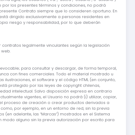
 por los presentes términos y condiciones, no podrá
 el presente Contrato siempre que lo consideren oportuno. En
está dirigido exclusivamente a personas residentes en
propio riesgo y responsabilidad, por lo que deberán
 contratos legalmente vinculantes según la legislación
a web.
y revocable; para consultar y descargar, de forma temporal,
unca con fines comerciales. Todo el material mostrado u
as ilustraciones, el software y el código HTML (en conjunto,
stá protegido por las leyes de copyright chilenas,
dad intelectual. Salvo disposición expresa en contrario
almente vigentes, el Usuario no podrá (i) utilizar, copiar,
rtir el proceso de creación o crear productos derivados a
como, por ejemplo, en un entorno de red, sin la previa
os (en adelante, las “Marcas”) mostrados en el Sistema
en modo alguno sin la previa autorización por escrito para