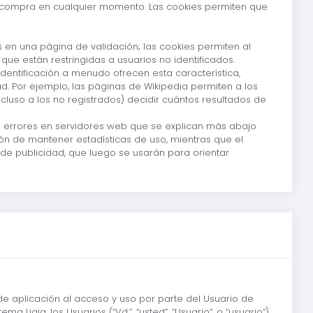
 la compra en cualquier momento. Las cookies permiten que
s en una página de validación; las cookies permiten al
que están restringidas a usuarios no identificados.
 identificación a menudo ofrecen esta característica,
d. Por ejemplo, las páginas de Wikipedia permiten a los
cluso a los no registrados) decidir cuántos resultados de
los errores en servidores web que se explican más abajo
ión de mantener estadísticas de uso, mientras que el
de publicidad, que luego se usarán para orientar
de aplicación al acceso y uso por parte del Usuario de
 Ligia, los Usuarios (“Vd.”, “usted”, “Usuario”, o “usuario”)