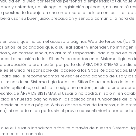
n incluida en la Web por terceras personas o empresas; (d) aunque 
saber y entender, no infringe la legislación aplicable, no asumirá r
de puestos de trabajo en una empresa o la incluida en las listas de
deberá usar su buen juicio, precaución y sentido común a la hora d
 o enlaces, que indican el acceso a páginas Web de terceros (los “S
os Sitios Relacionados que, a su leal saber y entender, no infringen
nados y, en consecuencia, no asumirá responsabilidad alguna en cuant
ados. La inclusión de los Sitios Relacionados en el Sistema Ligia n
i la aprobación o promoción por parte de ÁREA DE SISTEMAS de dichos
s el único responsable del acceso a los Sitios Relacionados. El Usu
, para ello, le recomendamos revisar el condicionado de uso y los 
liminar de su Sistema Ligia todos los Sitios Relacionados de los q
ción aplicable, o si así se lo exige una orden judicial o una orden
scrito, de ÁREA DE SISTEMAS. El Usuario no podrá, ni solo ni en colabo
ecida en nuestra página Web ni las aplicaciones funcionales de la m
os desde su propia página Web o desde webs de terceros, a la pres
), ni en todo ni en parte, sin el previo consentimiento por escrito
e el Usuario introduzca o facilite a través de nuestro Sistema Ligi
isma en este contrato.