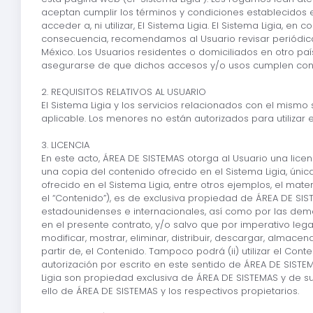
aceptan cumplir los términos y condiciones establecidos 
acceder a, ni utilizar, El Sistema Ligia. El Sistema Ligia, 
consecuencia, recomendamos al Usuario revisar periódicam
México. Los Usuarios residentes o domiciliados en otro paí
asegurarse de que dichos accesos y/o usos cumplen con l
2. REQUISITOS RELATIVOS AL USUARIO
El Sistema Ligia y los servicios relacionados con el mism
aplicable. Los menores no están autorizados para utilizar e
3. LICENCIA
En este acto, ÁREA DE SISTEMAS otorga al Usuario una licenc
una copia del contenido ofrecido en el Sistema Ligia, ún
ofrecido en el Sistema Ligia, entre otros ejemplos, el mater
el “Contenido”), es de exclusiva propiedad de ÁREA DE SIST
estadounidenses e internacionales, así como por las demá
en el presente contrato, y/o salvo que por imperativo legal
modificar, mostrar, eliminar, distribuir, descargar, almacen
partir de, el Contenido. Tampoco podrá (ii) utilizar el C
autorización por escrito en este sentido de ÁREA DE SISTE
Ligia son propiedad exclusiva de ÁREA DE SISTEMAS y de sus
ello de ÁREA DE SISTEMAS y los respectivos propietarios.