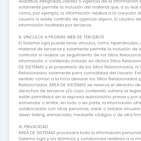
exactitud, integridad, validez o vigencia de la informació
solamente permite la inclusión del material que, a su leal 
como, por ejemplo, la información relativa a la creación 
Usuario ni existe contrato de agencia alguno. El Usuario 
información facilitada por terceros.
9. VÍNCULOS A PÁGINAS WEB DE TERCEROS
El Sistema Ligia puede tener vínculos, como hipervínculos
material de terceros y solamente permite la inclusión de l
controlar ni realizar un seguimiento de los Sitios Relacio
información o contenido incluido en dichos Sitios Relacion
DE SISTEMAS y el propietario de los Sitios Relacionados, n
Relacionados solamente para comodidad del Usuario. Este e
sentido común a la hora desusar los Sitios Relacionados y
Relacionados. ÁREA DE SISTEMAS se reserva el derecho de e
derechos de terceros y/o cuyo contenido vulnere la legisla
están permitidos sin la expresa autorización, previa y por e
enmendar o limitar, en todo o en parte, la información ofr
colaboración con otras personas, crear o instalar víncul
deep-linking, enmarcado, mediante códigos o de otra forma
10. PRIVACIDAD
ÁREA DE SISTEMAS procesará toda la información personal qu
Sistema Ligia y los términos y condiciones relativos a la m