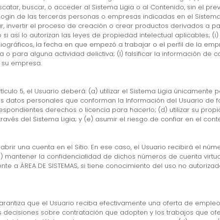
escatar, buscar, o acceder al Sistema Ligia o al Contenido, sin el p
gin de las terceras personas o empresas indicadas en el Sistema Ligia
ar, invertir el proceso de creación o crear productos derivados a pa
i así lo autorizan las leyes de propiedad intelectual aplicables; (i) e
 biográficos, la fecha en que empezó a trabajar o el perfil de la em
a o para alguna actividad delictiva; (l) falsificar la información de
e su empresa.
culo 5, el Usuario deberá: (a) utilizar el Sistema Ligia únicamente
los datos personales que conforman la Información del Usuario de fo
spondientes derechos o licencia para hacerlo; (d) utilizar su propio
s del Sistema Ligia; y (e) asumir el riesgo de confiar en el contenid
abrir una cuenta en el Sitio. En ese caso, el Usuario recibirá el núme
a) mantener la confidencialidad de dichos números de cuenta virtua
ente a ÁREA DE SISTEMAS, si tiene conocimiento del uso no autoriza
rantiza que el Usuario reciba efectivamente una oferta de empleo a
s decisiones sobre contratación que adopten y los trabajos que ofe