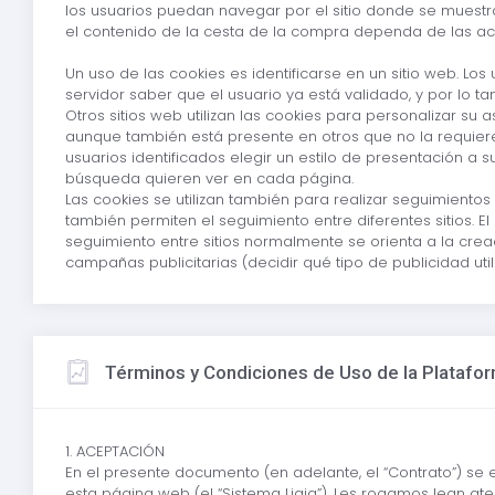
los usuarios puedan navegar por el sitio donde se muestra
el contenido de la cesta de la compra dependa de las acc
Un uso de las cookies es identificarse en un sitio web. Lo
servidor saber que el usuario ya está validado, y por lo ta
Otros sitios web utilizan las cookies para personalizar su 
aunque también está presente en otros que no la requieren
usuarios identificados elegir un estilo de presentación a 
búsqueda quieren ver en cada página.
Las cookies se utilizan también para realizar seguimientos
también permiten el seguimiento entre diferentes sitios. 
seguimiento entre sitios normalmente se orienta a la cre
campañas publicitarias (decidir qué tipo de publicidad util
Términos y Condiciones de Uso de la Platafor
1. ACEPTACIÓN
En el presente documento (en adelante, el “Contrato”) se 
esta página web (el “Sistema Ligia”). Les rogamos lean atenta