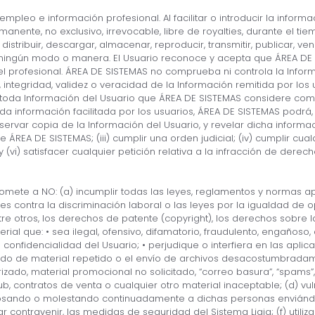
mpleo e información profesional. Al facilitar o introducir la informac
nente, no exclusivo, irrevocable, libre de royalties, durante el ti
r, distribuir, descargar, almacenar, reproducir, transmitir, publicar,
en ningún modo o manera. El Usuario reconoce y acepta que ÁREA DE
l profesional. ÁREA DE SISTEMAS no comprueba ni controla la Infor
, integridad, validez o veracidad de la Información remitida por los
quear toda Información del Usuario que ÁREA DE SISTEMAS considere c
 información facilitada por los usuarios, ÁREA DE SISTEMAS podrá, c
ar copia de la Información del Usuario, y revelar dicha informació
de ÁREA DE SISTEMAS; (iii) cumplir una orden judicial; (iv) cumplir cua
(vi) satisfacer cualquier petición relativa a la infracción de derech
romete a NO: (a) incumplir todas las leyes, reglamentos y normas aplic
es contra la discriminación laboral o las leyes por la igualdad de 
tre otros, los derechos de patente (copyright), los derechos sobre
erial que: • sea ilegal, ofensivo, difamatorio, fraudulento, engañoso
e confidencialidad del Usuario; • perjudique o interfiera en las apli
nuado de material repetido o el envío de archivos desacostumbrada
rizado, material promocional no solicitado, “correo basura”, “spams”
club, contratos de venta o cualquier otro material inaceptable; (d) 
osando o molestando continuadamente a dichas personas enviándol
tar contravenir, las medidas de seguridad del Sistema Ligia; (f) ut