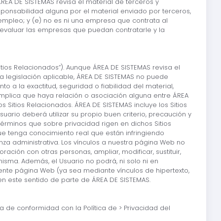
ÁREA DE SISTEMAS revisa el material de terceros y
esponsabilidad alguna por el material enviado por terceros,
 empleo; y (e) no es ni una empresa que contrata al
e evaluar las empresas que puedan contratarle y la
itios Relacionados”). Aunque ÁREA DE SISTEMAS revisa el
 la legislación aplicable, ÁREA DE SISTEMAS no puede
o a la exactitud, seguridad o fiabilidad del material,
o implica que haya relación o asociación alguna entre ÁREA
 Sitios Relacionados. ÁREA DE SISTEMAS incluye los Sitios
ario deberá utilizar su propio buen criterio, precaución y
términos que sobre privacidad rigen en dichos Sitios
ue tenga conocimiento real que están infringiendo
anza administrativa. Los vínculos a nuestra página Web no
ración con otras personas, ampliar, modificar, sustituir,
isma. Además, el Usuario no podrá, ni solo ni en
ente página Web (ya sea mediante vínculos de hipertexto,
 en este sentido de parte de ÁREA DE SISTEMAS.
a de conformidad con la Política de > Privacidad del