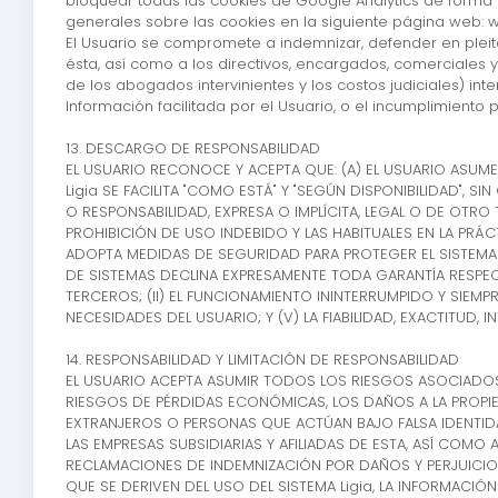
bloquear todas las cookies de Google Analytics de forma 
generales sobre las cookies en la siguiente página web: 
El Usuario se compromete a indemnizar, defender en pleito
ésta, así como a los directivos, encargados, comerciales y
de los abogados intervinientes y los costos judiciales) in
Información facilitada por el Usuario, o el incumplimiento
13. DESCARGO DE RESPONSABILIDAD
EL USUARIO RECONOCE Y ACEPTA QUE: (A) EL USUARIO ASUME 
Ligia SE FACILITA "COMO ESTÁ" Y "SEGÚN DISPONIBILIDAD", 
O RESPONSABILIDAD, EXPRESA O IMPLÍCITA, LEGAL O DE OTRO 
PROHIBICIÓN DE USO INDEBIDO Y LAS HABITUALES EN LA PRÁC
ADOPTA MEDIDAS DE SEGURIDAD PARA PROTEGER EL SISTEMA L
DE SISTEMAS DECLINA EXPRESAMENTE TODA GARANTÍA RESPECT
TERCEROS; (II) EL FUNCIONAMIENTO ININTERRUMPIDO Y SIEMPRE 
NECESIDADES DEL USUARIO; Y (V) LA FIABILIDAD, EXACTITUD,
14. RESPONSABILIDAD Y LIMITACIÓN DE RESPONSABILIDAD
EL USUARIO ACEPTA ASUMIR TODOS LOS RIESGOS ASOCIADOS C
RIESGOS DE PÉRDIDAS ECONÓMICAS, LOS DAÑOS A LA PROPI
EXTRANJEROS O PERSONAS QUE ACTÚAN BAJO FALSA IDENTIDA
LAS EMPRESAS SUBSIDIARIAS Y AFILIADAS DE ESTA, ASÍ COM
RECLAMACIONES DE INDEMNIZACIÓN POR DAÑOS Y PERJUICIOS
QUE SE DERIVEN DEL USO DEL SISTEMA Ligia, LA INFORMACI