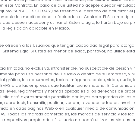
en este Contrato. En caso de que usted no acepte quedar vinculado
en conjunto, “ÁREA DE SISTEMAS”) se reservan el derecho de actualizar
ente las modificaciones efectuadas al Contrato. El Sistema Ligia 
s que deseen acceder y utilizar el Sistema Ligia, lo harán bajo su 
a legislación aplicable en México.
o se ofrecen a los Usuarios que tengan capacidad legal para otorgar
l Sistema Ligia. Si usted es menor de edad, por favor, no utilice est
ia limitada, no exclusiva, intransferible, no susceptible de cesión 
icamente para uso personal del Usuario o dentro de su empresa, y n
ial gráfico, los documentos, textos, imágenes, sonido, video, audio, l
EMAS o de las empresas que facilitan dicho material. El Contenido e
s leyes, reglamentos y normas aplicables a los derechos de propie
 ello esté expresamente permitido por leyes derogatorias de las actu
ar, reproducir, transmitir, publicar, vender, revender, adaptar, inve
ontenido en otras páginas Web o en cualquier medio de comunicación 
MAS. Todas las marcas comerciales, las marcas de servicio y los log
 respectivos propietarios. El Usuario no podrá utilizar las Marcas 