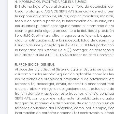
4. INFORMACIÓN FACILITADA POR EL USUARIO
El Sistema Ligia ofrece al Usuario un foro de obtención de e
Usuario otorga a ÁREA DE SISTEMAS licencia y derecho perma
le impone obligación de, utilizar, copiar, modificar, mostra
todo o en parte a partir de, la Información del Usuario, 
los usuarios pueden conseguir empleo o informarse a nive
asume garantía alguna en cuanto a la fiabilidad, precisión
libre JUICIO, eliminar, retirar, negarse a reflejar o blo
alguna notificación sobre la inaceptabilidad de determinada
Usuario asume y acepta que ÁREA DE SISTEMAS podrá conserv
la integridad del Sistema Ligia; (ii) proteger los derechos 
que asisten a ÁREA DE SISTEMAS a tenor de este Contrato; y 
5. PROHIBICIÓN GENERAL
Al acceder a y utilizar el Sistema Ligia, el Usuario se comp
así como cualquier otra legislación aplicable como las ley
los derechos de propiedad intelectual y de privacidad, en
terceros; (c) descargar, enviar, transmitir o almacenar mat
o censurable; • infrinja las obligaciones contractuales o d
transmisión de virus, gusanos o troyanos, el envío conti
SISTEMAS, como, por ejemplo, material publicitario no auto
franquicias, material de distribución, de asociación a un 
terceros abusando del Contenido, como, por ejemplo, ac
información de carácter personal; (e) contravenir, o inten