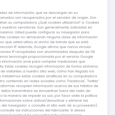
dades de información, que se descargan en su
acenados son recuperados por el servidor de origen. Son
dañan su computadora. ¿Qué cookies utilizamos? a. Cookies
de nuestros servidores. Son generalmente activadas en
ormularios. Usted puede configurar su navegador para
. Estas cookies no almacenan ninguna clase de información
vo que usted utiliza, el ancho de banda que se está
dirección IP. Además, Google afirma que nunca vincula
ecciones IP recopiladas son anonimizadas después de 09
lizamos tecnología proporcionada por el servicio Google
sa información sirve para compilar mediciones que
ita. Estas cookies recogen información de forma anónima.
 de visitantes a nuestro sitio web, cómo han llegado los
que instalemos estas cookies analíticas en su computadora
stro contenido en redes sociales como 'Facebook', 'Twitter'
lataformas recopilen información acerca de sus hábitos de
 datos transmitidos se encuentran fuera del radio de
 la manera de impedir su uso, por favor visite la política
ormaciones sobre activar/desactivar y eliminar las
 del navegador o consulte el sitio web de su proveedor).
onsulte las instrucciones del fabricante. Si desea