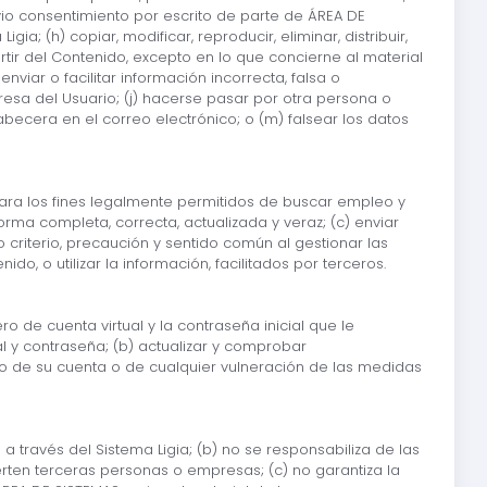
revio consentimiento por escrito de parte de ÁREA DE
; (h) copiar, modificar, reproducir, eliminar, distribuir,
rtir del Contenido, excepto en lo que concierne al material
nviar o facilitar información incorrecta, falsa o
presa del Usuario; (j) hacerse pasar por otra persona o
 cabecera en el correo electrónico; o (m) falsear los datos
 para los fines legalmente permitidos de buscar empleo y
rma completa, correcta, actualizada y veraz; (c) enviar
 criterio, precaución y sentido común al gestionar las
o, o utilizar la información, facilitados por terceros.
ro de cuenta virtual y la contraseña inicial que le
l y contraseña; (b) actualizar y comprobar
do de su cuenta o de cualquier vulneración de las medidas
 través del Sistema Ligia; (b) no se responsabiliza de las
rten terceras personas o empresas; (c) no garantiza la