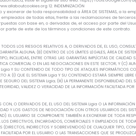
automática, visite el siguiente sitio web: https://Tools.Google.co
www.allaboutcookies.org 12. INDEMNIZACIÓN
 y exonerar de toda responsabilidad a ÁREA DE SISTEMAS, a la empr
 empleados de todas ellas, frente a las reclamaciones de terceros (
terpuestas con base en, o derivadas de, el acceso por parte del Usua
 por parte de este de los términos y condiciones de este contrato.
TODOS LOS RIESGOS RELATIVOS A, O DERIVADOS DE, EL USO, CONSULTA
SIN GARANTÍA ALGUNA; (B) DENTRO DE LOS LÍMITES LEGALES, ÁREA DE SI
TIPO, INCLUIDAS, ENTRE OTRAS: LAS GARANTÍAS IMPLÍCITAS DE CALIDAD
TICA COMERCIAL O EN LAS NEGOCIACIONES EN ESTE SECTOR; Y (C) AUN
igia Y SU CONTENIDO DE TODO TIPO DE ATAQUES INFORMÁTICOS CON E
O A: (I) QUE EL SISTEMA Ligia Y SU CONTENIDO ESTARÁ SIEMPRE LIB
SEGURO DEL SISTEMA Ligia; (III) LA PERMANENTE DISPONIBILIDAD DEL SI
 INTEGRIDAD, VALIDEZ O VERACIDAD DE LA INFORMACIÓN FACILITADA POR 
ON, O DERIVADOS DE, EL USO DEL SISTEMA Ligia O LA INFORMACIÓN F
EDAD Y LOS GASTOS DE NEGOCIACIÓN CON OTROS USUARIOS DEL SIST
D). EL USUARIO SE COMPROMETE TAMBIÉN A EXONERAR DE TODA RESPON
O A LOS DIRECTIVOS, ENCARGADOS, COMERCIALES Y EMPLEADOS DE TODA
 (DIRECTOS, INDIRECTOS Y SOBREVENIDOS) DE CUALQUIER TIPO, CON
ÓN FACILITADA POR EL USUARIO O LAS TRANSACCIONES QUE SE PRODUZ