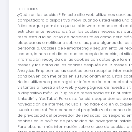
11. COOKIES
¿Qué son las cookies? En este sitio web utilizamos cooki
computadora o dispositivo móvil cuando usted visita una 
útiles porque permiten que un sitio web reconozca el equ
estrictamente necesarias: Son las cookies necesarias par
respuesta a la solicitud de acciones tales como definició
bloquearlas o notificarle sobre ellas, pero algunos de los
personal. b. Cookies de Remarketing y seguimiento Se reco
usando, la hora del día en que se acepta la cookie, el si
información recogida de las cookies con datos que la emp
meses y los datos de las cookies después de 18 meses. Tras
Analytics. Empleamos las cookies para recopilar informaci
contribuyen con mejorías en su funcionamiento. Estas coo
No las utilizamos para registrar información personal sobre
visitantes a nuestro sitio web y qué páginas de nuestro si
o dispositivo móvil. d. Plugins de redes sociales: En nues
'LinkedIn' y 'YouTube'. Para esta función, dependemos de 
navegación de internet, incluso si no hace clic en cualqu
nuestro control. Para conocer el propósito y el alcance de 
de privacidad del proveedor de red social correspondient
cookies en la política de privacidad del navegador insta
Para obtener más información sobre el uso de cookies en d