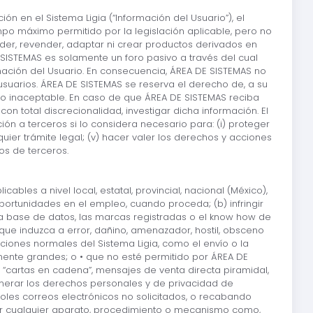
ión en el Sistema Ligia (“Información del Usuario”), el
empo máximo permitido por la legislación aplicable, pero no
 vender, revender, adaptar ni crear productos derivados en
 SISTEMAS es solamente un foro pasivo a través del cual
mación del Usuario. En consecuencia, ÁREA DE SISTEMAS no
 usuarios. ÁREA DE SISTEMAS se reserva el derecho de, a su
omo inaceptable. En caso de que ÁREA DE SISTEMAS reciba
on total discrecionalidad, investigar dicha información. El
n a terceros si lo considera necesario para: (i) proteger
lquier trámite legal; (v) hacer valer los derechos y acciones
os de terceros.
ables a nivel local, estatal, provincial, nacional (México),
oportunidades en el empleo, cuando proceda; (b) infringir
 la base de datos, las marcas registradas o el know how de
, que induzca a error, dañino, amenazador, hostil, obsceno
caciones normales del Sistema Ligia, como el envío o la
mente grandes; o • que no esté permitido por ÁREA DE
, “cartas en cadena”, mensajes de venta directa piramidal,
vulnerar los derechos personales y de privacidad de
es correos electrónicos no solicitados, o recabando
ilizar cualquier aparato, procedimiento o mecanismo como,