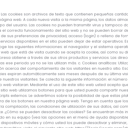
es. Las cookies son archivos de texto que contienen pequeñas canti
página web. A cada nueva visita a la misma página, los datos alm
ipo del usuario. Las cookies no pueden transmitir virus y tampoco 
a el correcto funcionamiento del sitio web y no se pueden borrar 
n de sus preferencias de privacidad, acceso (login) o relleno de f
 servicios disponibles en el sitio pueden dejar de estar operativos
ge las siguientes informaciones: el navegador y el sistema operati
tio web que está de visita cuando se acepta la cookie, así como su 
resa obtiene a través de sus otros productos y servicios. Las dir
 ese periodo ya no se las utilizan más. c. Cookies analíticas: Uti
ón acerca del comportamiento de los visitantes en nuestro sitio. E
kies expiran automáticamente seis meses después de su última vis
 nuestros visitantes. Se colecta la siguiente información: el número
tio web visitaran. Mediante el uso de este sitio web usted acepta 
tro sitio web utilizamos botones para que usted pueda compartir nue
scripts externos. Le advertimos sobre la posibilidad de que estas p
iera de los botones en nuestra página web. Tenga en cuenta que los
la compilación, las condiciones de utilización de sus datos, así como
e. ¿Cómo se pueden desactivar las cookies? Se encuentran más inf
lado en su equipo (vea las opciones en el menú de ayuda disponible
ispositivos móviles y cómo usted los puede desactivar y eliminar, c