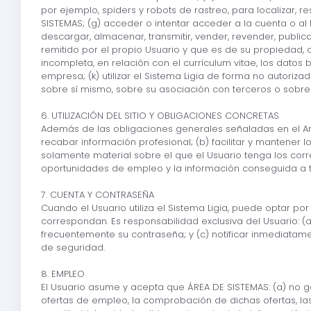
por ejemplo, spiders y robots de rastreo, para localizar, r
SISTEMAS; (g) acceder o intentar acceder a la cuenta o al lo
descargar, almacenar, transmitir, vender, revender, public
remitido por el propio Usuario y que es de su propiedad, o s
incompleta, en relación con el currículum vitae, los datos
empresa; (k) utilizar el Sistema Ligia de forma no autorizad
sobre sí mismo, sobre su asociación con terceros o sobr
6. UTILIZACIÓN DEL SITIO Y OBLIGACIONES CONCRETAS
Además de las obligaciones generales señaladas en el Artí
recabar información profesional; (b) facilitar y mantener 
solamente material sobre el que el Usuario tenga los corre
oportunidades de empleo y la información conseguida a travé
7. CUENTA Y CONTRASEÑA
Cuando el Usuario utiliza el Sistema Ligia, puede optar por 
correspondan. Es responsabilidad exclusiva del Usuario: (
frecuentemente su contraseña; y (c) notificar inmediatam
de seguridad.
8. EMPLEO
El Usuario asume y acepta que ÁREA DE SISTEMAS: (a) no ga
ofertas de empleo, la comprobación de dichas ofertas, la