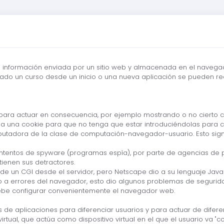
a información enviada por un sitio web y almacenada en el navega
lizado un curso desde un inicio o una nueva aplicación se pueden r
 para actuar en consecuencia, por ejemplo mostrando o no cierto co
a una cookie para que no tenga que estar introduciéndolas para c
putadora de la clase de computación-navegador-usuario. Esto sign
intentos de spyware (programas espía), por parte de agencias de 
tienen sus detractores.
de un CGI desde el servidor, pero Netscape dio a su lenguaje Java
ebido a errores del navegador, esto dio algunos problemas de seguri
ebe configurar convenientemente el navegador web.
es de aplicaciones para diferenciar usuarios y para actuar de dife
irtual, que actúa como dispositivo virtual en el que el usuario va 