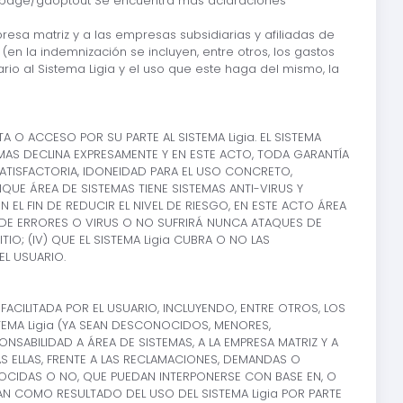
m/dlpage/gaoptout Se encuentra más aclaraciones
esa matriz y a las empresas subsidiarias y afiliadas de
en la indemnización se incluyen, entre otros, los gastos
rio al Sistema Ligia y el uso que este haga del mismo, la
 O ACCESO POR SU PARTE AL SISTEMA Ligia. EL SISTEMA
STEMAS DECLINA EXPRESAMENTE Y EN ESTE ACTO, TODA GARANTÍA
 SATISFACTORIA, IDONEIDAD PARA EL USO CONCRETO,
QUE ÁREA DE SISTEMAS TIENE SISTEMAS ANTI-VIRUS Y
L FIN DE REDUCIR EL NIVEL DE RIESGO, EN ESTE ACTO ÁREA
RE DE ERRORES O VIRUS O NO SUFRIRÁ NUNCA ATAQUES DE
TIO; (IV) QUE EL SISTEMA Ligia CUBRA O NO LAS
EL USUARIO.
ACILITADA POR EL USUARIO, INCLUYENDO, ENTRE OTROS, LOS
EMA Ligia (YA SEAN DESCONOCIDOS, MENORES,
SABILIDAD A ÁREA DE SISTEMAS, A LA EMPRESA MATRIZ Y A
S ELLAS, FRENTE A LAS RECLAMACIONES, DEMANDAS O
OCIDAS O NO, QUE PUEDAN INTERPONERSE CON BASE EN, O
CAN COMO RESULTADO DEL USO DEL SISTEMA Ligia POR PARTE