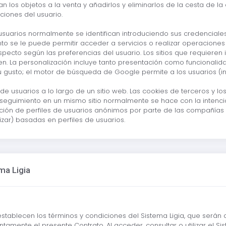
n los objetos a la venta y añadirlos y eliminarlos de la cesta de
iones del usuario.
s usuarios normalmente se identifican introduciendo sus credenciale
nto se le puede permitir acceder a servicios o realizar operaciones 
aspecto según las preferencias del usuario. Los sitios que requieren
. La personalización incluye tanto presentación como funcionalida
su gusto; el motor de búsqueda de Google permite a los usuarios (in
 de usuarios a lo largo de un sitio web. Las cookies de terceros y 
El seguimiento en un mismo sitio normalmente se hace con la intenc
ación de perfiles de usuarios anónimos por parte de las compañías 
izar) basadas en perfiles de usuarios.
ma Ligia
establecen los términos y condiciones del Sistema Ligia, que serán 
mente el presente Contrato. Al acceder, consultar o utilizar el Sistema